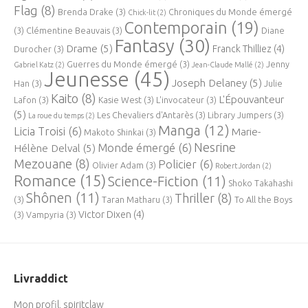
Flag
(8)
Brenda Drake
(3)
Chroniques du Monde émergé
Chick-lit
(2)
Contemporain
(19)
(3)
Clémentine Beauvais
(3)
Diane
Fantasy
(30)
Drame
(5)
Franck Thilliez
(4)
Durocher
(3)
Guerres du Monde émergé
(3)
Jenny
Gabriel Katz
(2)
Jean-Claude Mallé
(2)
Jeunesse
(45)
Joseph Delaney
(5)
Han
(3)
Julie
Kaito
(8)
L'Épouvanteur
Lafon
(3)
Kasie West
(3)
L'invocateur
(3)
(5)
Les Chevaliers d'Antarès
(3)
Library Jumpers
(3)
La roue du temps
(2)
Manga
(12)
Licia Troisi
(6)
Marie-
Makoto Shinkai
(3)
Nesrine
Monde émergé
(6)
Hélène Delval
(5)
Mezouane
(8)
Policier
(6)
Olivier Adam
(3)
Robert Jordan
(2)
Romance
(15)
Science-Fiction
(11)
Shoko Takahashi
Shônen
(11)
Thriller
(8)
(3)
Taran Matharu
(3)
To All the Boys
Victor Dixen
(4)
(3)
Vampyria
(3)
Livraddict
Mon profil, spiritclaw