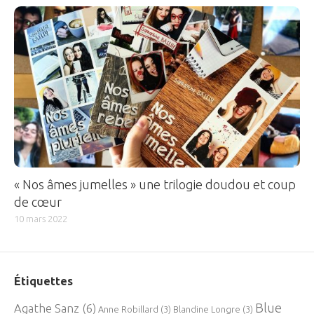
« Nos âmes jumelles » une trilogie doudou et coup
de cœur
10 mars 2022
Étiquettes
Blue
Agathe Sanz
(6)
Anne Robillard
(3)
Blandine Longre
(3)