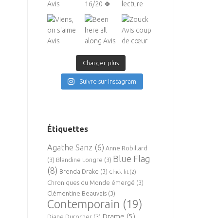
Charger plus
Suivre sur Instagram
Étiquettes
Agathe Sanz
(6)
Anne Robillard
Blue Flag
(3)
Blandine Longre
(3)
(8)
Brenda Drake
(3)
Chick-lit
(2)
Chroniques du Monde émergé
(3)
Clémentine Beauvais
(3)
Contemporain
(19)
Drame
(5)
Diane Durocher
(3)