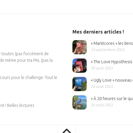
Mes derniers articles !
« Manticores » les lien
14 septembre 2022
e toutes (pas forcément de
, de même pour ma PAL (pas la
« The Love Hypothesis »
30 août 2022
cours pour le challenge. Tout le
« Ugly Love » nouvea
28 août 2022
« À 20 heures sur le qu
26 août 2022
t ! Belles lectures