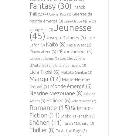
Fantasy
(30)
Franck
Thilliez
(4)
Guerres du
Gabriel Katz
(2)
Monde émergé
(3)
Jean-Claude Mallé
(2)
Jeunesse
Jenny Han
(3)
(45)
Joseph Delaney
(5)
Julie
Kaito
(8)
Lafon
(3)
Kasie West
(3)
L'Épouvanteur
(5)
L'invocateur
(3)
Les Chevaliers
La roue du temps
(2)
d'Antarès
(3)
Library Jumpers
(3)
Licia Troisi
(6)
Makoto Shinkai
(3)
Manga
(12)
Marie-Hélène
Monde émergé
(6)
Delval
(5)
Nesrine Mezouane
(8)
Olivier
Policier
(6)
Adam
(3)
Robert Jordan
(2)
Romance
(15)
Science-
Fiction
(11)
Shoko Takahashi
(3)
Shônen
(11)
Taran Matharu
(3)
Thriller
(8)
To All the Boys
(3)