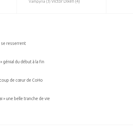
Victor Dixen
(4)
Vampyria
(3)
s se resserrent
 génial du début à la fin
u coup de cœur de CoHo
ai » une belle tranche de vie