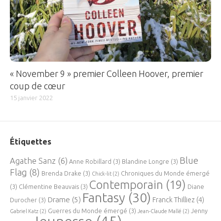
« November 9 » premier Colleen Hoover, premier
coup de cœur
15 janvier 2022
Étiquettes
Blue
Agathe Sanz
(6)
Anne Robillard
(3)
Blandine Longre
(3)
Flag
(8)
Brenda Drake
(3)
Chroniques du Monde émergé
Chick-lit
(2)
Contemporain
(19)
(3)
Clémentine Beauvais
(3)
Diane
Fantasy
(30)
Drame
(5)
Franck Thilliez
(4)
Durocher
(3)
Guerres du Monde émergé
(3)
Jenny
Gabriel Katz
(2)
Jean-Claude Mallé
(2)