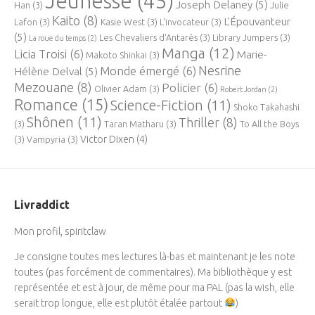
Jeunesse
(45)
Joseph Delaney
(5)
Han
(3)
Julie
Kaito
(8)
L'Épouvanteur
Lafon
(3)
Kasie West
(3)
L'invocateur
(3)
(5)
Les Chevaliers d'Antarès
(3)
Library Jumpers
(3)
La roue du temps
(2)
Manga
(12)
Licia Troisi
(6)
Marie-
Makoto Shinkai
(3)
Nesrine
Monde émergé
(6)
Hélène Delval
(5)
Mezouane
(8)
Policier
(6)
Olivier Adam
(3)
Robert Jordan
(2)
Romance
(15)
Science-Fiction
(11)
Shoko Takahashi
Shônen
(11)
Thriller
(8)
(3)
Taran Matharu
(3)
To All the Boys
Victor Dixen
(4)
(3)
Vampyria
(3)
Livraddict
Mon profil, spiritclaw
Je consigne toutes mes lectures là-bas et maintenant je les note
toutes (pas forcément de commentaires). Ma bibliothèque y est
représentée et est à jour, de même pour ma PAL (pas la wish, elle
serait trop longue, elle est plutôt étalée partout
)