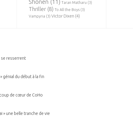
Shônen
(11)
Taran Matharu
(3)
Thriller
(8)
To All the Boys
(3)
Victor Dixen
(4)
Vampyria
(3)
s se resserrent
 génial du début à la fin
u coup de cœur de CoHo
ai » une belle tranche de vie