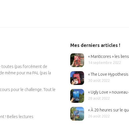
Mes derniers articles !
« Manticores » les lien
14 septembre 2022
e toutes (pas forcément de
, de même pour ma PAL (pas la
« The Love Hypothesis »
30 août 2022
cours pour le challenge. Tout le
« Ugly Love » nouvea
28 août 2022
« À 20 heures sur le qu
26 août 2022
t ! Belles lectures