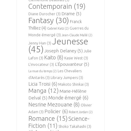
Contemporain
(19)
Drame
(5)
Diane Durocher
(3)
Fantasy
(30)
Franck
Thilliez
(4)
Guerres du
Gabriel Katz
(2)
Monde émergé
(3)
Jean-Claude Mallé
(2)
Jeunesse
Jenny Han
(3)
(45)
Joseph Delaney
(5)
Julie
Kaito
(8)
Lafon
(3)
Kasie West
(3)
L'Épouvanteur
(5)
L'invocateur
(3)
Les Chevaliers
La roue du temps
(2)
d'Antarès
(3)
Library Jumpers
(3)
Licia Troisi
(6)
Makoto Shinkai
(3)
Manga
(12)
Marie-Hélène
Monde émergé
(6)
Delval
(5)
Nesrine Mezouane
(8)
Olivier
Policier
(6)
Adam
(3)
Robert Jordan
(2)
Romance
(15)
Science-
Fiction
(11)
Shoko Takahashi
(3)