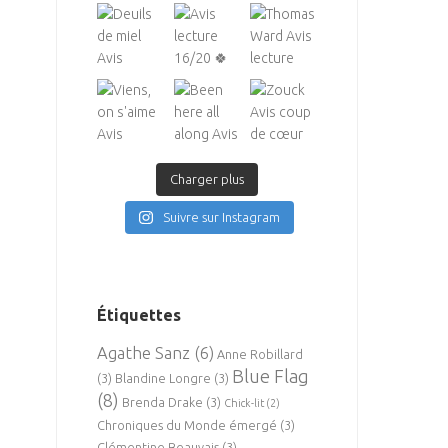
Charger plus
Suivre sur Instagram
Étiquettes
Agathe Sanz
(6)
Anne Robillard
Blue Flag
(3)
Blandine Longre
(3)
(8)
Brenda Drake
(3)
Chick-lit
(2)
Chroniques du Monde émergé
(3)
Clémentine Beauvais
(3)