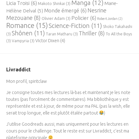
Manga
(12)
Licia Troisi
(6)
Marie-
Makoto Shinkai
(3)
Nesrine
Monde émergé
(6)
Hélène Delval
(5)
Mezouane
(8)
Policier
(6)
Olivier Adam
(3)
Robert Jordan
(2)
Romance
(15)
Science-Fiction
(11)
Shoko Takahashi
Shônen
(11)
Thriller
(8)
(3)
Taran Matharu
(3)
To All the Boys
Victor Dixen
(4)
(3)
Vampyria
(3)
Livraddict
Mon profil, spiritclaw
Je consigne toutes mes lectures là-bas et maintenant je les note
toutes (pas forcément de commentaires). Ma bibliothèque y est
représentée et est à jour, de même pour ma PAL (pas la wish, elle
serait trop longue, elle est plutôt étalée partout
)
J’utilise Goodreads aussi, mais uniquement pour les lectures en
cours pour le challenge. Tout le reste est sur Livraddict, c’est ma
plateforme principale