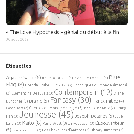
« The Love Hypothesis » génial du début à la fin
30 août 2022
Étiquettes
Blue
Agathe Sanz
(6)
Anne Robillard
(3)
Blandine Longre
(3)
Flag
(8)
Brenda Drake
(3)
Chroniques du Monde émergé
Chick-lit
(2)
Contemporain
(19)
(3)
Clémentine Beauvais
(3)
Diane
Fantasy
(30)
Drame
(5)
Franck Thilliez
(4)
Durocher
(3)
Guerres du Monde émergé
(3)
Jenny
Gabriel Katz
(2)
Jean-Claude Mallé
(2)
Jeunesse
(45)
Joseph Delaney
(5)
Han
(3)
Julie
Kaito
(8)
L'Épouvanteur
Lafon
(3)
Kasie West
(3)
L'invocateur
(3)
(5)
Les Chevaliers d'Antarès
(3)
Library Jumpers
(3)
La roue du temps
(2)