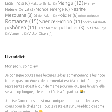
Manga
(12)
Licia Troisi
(6)
Marie-
Makoto Shinkai
(3)
Nesrine
Monde émergé
(6)
Hélène Delval
(5)
Mezouane
(8)
Policier
(6)
Olivier Adam
(3)
Robert Jordan
(2)
Romance
(15)
Science-Fiction
(11)
Shoko Takahashi
Shônen
(11)
Thriller
(8)
(3)
Taran Matharu
(3)
To All the Boys
Victor Dixen
(4)
(3)
Vampyria
(3)
Livraddict
Mon profil, spiritclaw
Je consigne toutes mes lectures là-bas et maintenant je les note
toutes (pas forcément de commentaires). Ma bibliothèque y est
représentée et est à jour, de même pour ma PAL (pas la wish, elle
serait trop longue, elle est plutôt étalée partout
)
J’utilise Goodreads aussi, mais uniquement pour les lectures en
cours pour le challenge. Tout le reste est sur Livraddict, c’est ma
plateforme principale