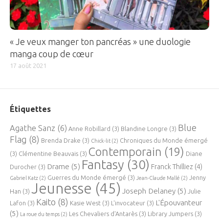
« Je veux manger ton pancréas » une duologie
manga coup de cœur
17 août 2021
Étiquettes
Blue
Agathe Sanz
(6)
Anne Robillard
(3)
Blandine Longre
(3)
Flag
(8)
Brenda Drake
(3)
Chroniques du Monde émergé
Chick-lit
(2)
Contemporain
(19)
(3)
Clémentine Beauvais
(3)
Diane
Fantasy
(30)
Drame
(5)
Franck Thilliez
(4)
Durocher
(3)
Guerres du Monde émergé
(3)
Jenny
Gabriel Katz
(2)
Jean-Claude Mallé
(2)
Jeunesse
(45)
Joseph Delaney
(5)
Han
(3)
Julie
Kaito
(8)
L'Épouvanteur
Lafon
(3)
Kasie West
(3)
L'invocateur
(3)
(5)
Les Chevaliers d'Antarès
(3)
Library Jumpers
(3)
La roue du temps
(2)