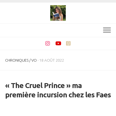
Skip
to
content
CHRONIQUES
/
VO
· 18 AOÛT 2022
« The Cruel Prince » ma
première incursion chez les Faes