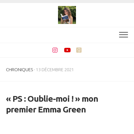
Skip
to
content
CHRONIQUES
· 13 DÉCEMBRE 2021
« PS : Oublie-moi ! » mon
premier Emma Green