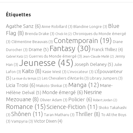
Étiquettes
Blue
Agathe Sanz
(6)
Anne Robillard
(3)
Blandine Longre
(3)
Flag
(8)
Brenda Drake
(3)
Chroniques du Monde émergé
Chick-lit
(2)
Contemporain
(19)
(3)
Clémentine Beauvais
(3)
Diane
Fantasy
(30)
Drame
(5)
Franck Thilliez
(4)
Durocher
(3)
Guerres du Monde émergé
(3)
Jenny
Gabriel Katz
(2)
Jean-Claude Mallé
(2)
Jeunesse
(45)
Joseph Delaney
(5)
Han
(3)
Julie
Kaito
(8)
L'Épouvanteur
Lafon
(3)
Kasie West
(3)
L'invocateur
(3)
(5)
Les Chevaliers d'Antarès
(3)
Library Jumpers
(3)
La roue du temps
(2)
Manga
(12)
Licia Troisi
(6)
Marie-
Makoto Shinkai
(3)
Nesrine
Monde émergé
(6)
Hélène Delval
(5)
Mezouane
(8)
Policier
(6)
Olivier Adam
(3)
Robert Jordan
(2)
Romance
(15)
Science-Fiction
(11)
Shoko Takahashi
Shônen
(11)
Thriller
(8)
(3)
Taran Matharu
(3)
To All the Boys
Victor Dixen
(4)
(3)
Vampyria
(3)