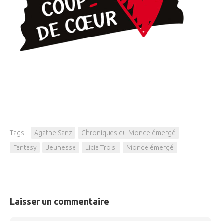
Tags:
Agathe Sanz
Chroniques du Monde émergé
Fantasy
Jeunesse
Licia Troisi
Monde émergé
Laisser un commentaire