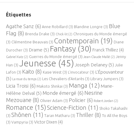
Étiquettes
Blue
Agathe Sanz
(6)
Anne Robillard
(3)
Blandine Longre
(3)
Flag
(8)
Brenda Drake
(3)
Chroniques du Monde émergé
Chick-lit
(2)
Contemporain
(19)
(3)
Clémentine Beauvais
(3)
Diane
Fantasy
(30)
Drame
(5)
Franck Thilliez
(4)
Durocher
(3)
Guerres du Monde émergé
(3)
Jenny
Gabriel Katz
(2)
Jean-Claude Mallé
(2)
Jeunesse
(45)
Joseph Delaney
(5)
Han
(3)
Julie
Kaito
(8)
L'Épouvanteur
Lafon
(3)
Kasie West
(3)
L'invocateur
(3)
(5)
Les Chevaliers d'Antarès
(3)
Library Jumpers
(3)
La roue du temps
(2)
Manga
(12)
Licia Troisi
(6)
Marie-
Makoto Shinkai
(3)
Nesrine
Monde émergé
(6)
Hélène Delval
(5)
Mezouane
(8)
Policier
(6)
Olivier Adam
(3)
Robert Jordan
(2)
Romance
(15)
Science-Fiction
(11)
Shoko Takahashi
Shônen
(11)
Thriller
(8)
(3)
Taran Matharu
(3)
To All the Boys
Victor Dixen
(4)
(3)
Vampyria
(3)