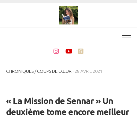
Skip
to
content
CHRONIQUES
/
COUPS DE CŒUR
· 28 AVRIL 2021
« La Mission de Sennar » Un
deuxième tome encore meilleur