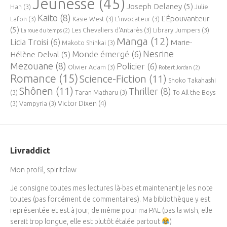
Jeunesse
(45)
Joseph Delaney
(5)
Han
(3)
Julie
Kaito
(8)
L'Épouvanteur
Lafon
(3)
Kasie West
(3)
L'invocateur
(3)
(5)
Les Chevaliers d'Antarès
(3)
Library Jumpers
(3)
La roue du temps
(2)
Manga
(12)
Licia Troisi
(6)
Marie-
Makoto Shinkai
(3)
Nesrine
Monde émergé
(6)
Hélène Delval
(5)
Mezouane
(8)
Policier
(6)
Olivier Adam
(3)
Robert Jordan
(2)
Romance
(15)
Science-Fiction
(11)
Shoko Takahashi
Shônen
(11)
Thriller
(8)
(3)
Taran Matharu
(3)
To All the Boys
Victor Dixen
(4)
(3)
Vampyria
(3)
Livraddict
Mon profil, spiritclaw
Je consigne toutes mes lectures là-bas et maintenant je les note
toutes (pas forcément de commentaires). Ma bibliothèque y est
représentée et est à jour, de même pour ma PAL (pas la wish, elle
serait trop longue, elle est plutôt étalée partout
)