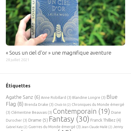
« Sous un ciel d’or » une magnifique aventure
28 juillet 2021
Étiquettes
Blue
Agathe Sanz
(6)
Anne Robillard
(3)
Blandine Longre
(3)
Flag
(8)
Brenda Drake
(3)
Chroniques du Monde émergé
Chick-lit
(2)
Contemporain
(19)
(3)
Clémentine Beauvais
(3)
Diane
Fantasy
(30)
Drame
(5)
Franck Thilliez
(4)
Durocher
(3)
Guerres du Monde émergé
(3)
Jenny
Gabriel Katz
(2)
Jean-Claude Mallé
(2)