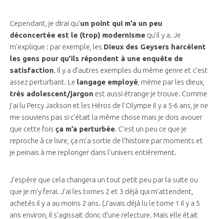
Cependant, je dirai qu’
un point qui m’a un peu
déconcertée est le (trop) modernisme
qu’il y a. Je
m’explique : par exemple, les
Dieux des Geysers harcèlent
les gens pour qu’ils répondent à une enquête de
satisfaction
. Il y a d’autres exemples du même genre et c’est
assez perturbant. Le
langage employé
, même par les dieux,
très adolescent/jargon
est aussi étrange je trouve. Comme
j’ai lu Percy Jackson et les Héros de l’Olympe il y a 5-6 ans, je ne
me souviens pas si c’était la même chose mais je dois avouer
que cette fois
ça m’a perturbée
. C’est un peu ce que je
reproche à ce livre, ça m’a sortie de l’histoire par moments et
je peinais à me replonger dans l’univers entièrement.
J’espère que cela changera un tout petit peu par la suite ou
que je m’y ferai. J’ai les tomes 2 et 3 déjà qui m’attendent,
achetés il y a au moins 2 ans. (J’avais déjà lu le tome 1 il y a 5
ans environ, il s’agissait donc d’une relecture. Mais elle était