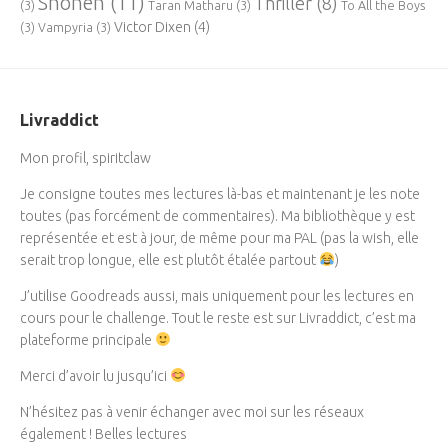
Shônen
(11)
Thriller
(8)
(3)
Taran Matharu
(3)
To All the Boys
Victor Dixen
(4)
(3)
Vampyria
(3)
Livraddict
Mon profil, spiritclaw
Je consigne toutes mes lectures là-bas et maintenant je les note
toutes (pas forcément de commentaires). Ma bibliothèque y est
représentée et est à jour, de même pour ma PAL (pas la wish, elle
serait trop longue, elle est plutôt étalée partout
)
J’utilise Goodreads aussi, mais uniquement pour les lectures en
cours pour le challenge. Tout le reste est sur Livraddict, c’est ma
plateforme principale
Merci d’avoir lu jusqu’ici
N’hésitez pas à venir échanger avec moi sur les réseaux
également ! Belles lectures