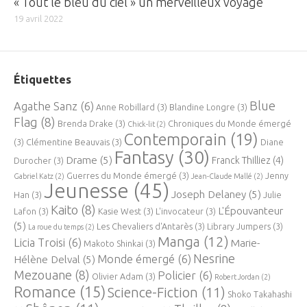
« Tout le bleu du ciel » un merveilleux voyage
19 avril 2022
Étiquettes
Blue
Agathe Sanz
(6)
Anne Robillard
(3)
Blandine Longre
(3)
Flag
(8)
Brenda Drake
(3)
Chroniques du Monde émergé
Chick-lit
(2)
Contemporain
(19)
(3)
Clémentine Beauvais
(3)
Diane
Fantasy
(30)
Drame
(5)
Franck Thilliez
(4)
Durocher
(3)
Guerres du Monde émergé
(3)
Jenny
Gabriel Katz
(2)
Jean-Claude Mallé
(2)
Jeunesse
(45)
Joseph Delaney
(5)
Han
(3)
Julie
Kaito
(8)
L'Épouvanteur
Lafon
(3)
Kasie West
(3)
L'invocateur
(3)
(5)
Les Chevaliers d'Antarès
(3)
Library Jumpers
(3)
La roue du temps
(2)
Manga
(12)
Licia Troisi
(6)
Marie-
Makoto Shinkai
(3)
Nesrine
Monde émergé
(6)
Hélène Delval
(5)
Mezouane
(8)
Policier
(6)
Olivier Adam
(3)
Robert Jordan
(2)
Romance
(15)
Science-Fiction
(11)
Shoko Takahashi