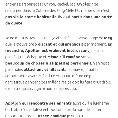
anciens personnages : Chiron, Rachel, etc. Un plaisir de
retourner dans la Colonie des Sang-Mêlé ! Et même si ce n’est
pas via la trame habituelle
, ils vont
partir dans une sorte
de quête
.
Je ne me suis pas tant que ça attachée au personnage de
Meg
que je trouve
trop distant et qui m’agaçait
par moment.
En
revanche, Apollon est vraiment intéressant
, il a son
passé qui lui échappe et
même s’il ramène
souvent
beaucoup de choses à sa (petite) personne
, il n’en reste
pas moins
attachant et hilarant
. Le pauvre, il faut le
comprendre, ayant été adulé et quand même un peu
narcissique pendant des millénaires ça doit lui faire tout drôle
de n’être qu’un vulgaire humain après tout.
Apollon qui rencontre ses enfants
alors qu’il a lui-même
les traits d’un adolescent boutonneux du nom de Lester
Papadopoulos est
assez comique
je dois dire.